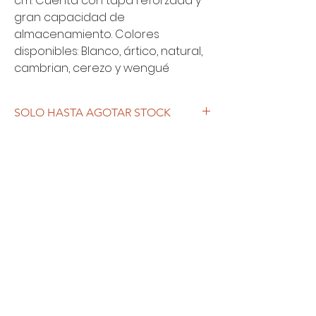
cm. Cuenta con tapa reforzada y 
gran capacidad de 
almacenamiento. Colores 
disponibles: Blanco, ártico, natural, 
cambrian, cerezo y wengué
SOLO HASTA AGOTAR STOCK
Spazzio Descanso
Inicio
Artículos
Outlet