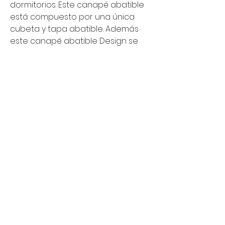
dormitorios. Este canapé abatible 
está compuesto por una única 
cubeta y tapa abatible. Además 
este canapé abatible Design se 
adapta a las necesidades o 
preferencias de cada usuario. Es 
un sistema de fácil apertura 
frontal mediante amortiguadores 
neumáticos. 
Spazzio Descanso
Inicio
Artículos