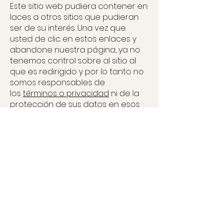
Este sitio web pudiera contener en
laces a otros sitios que pudieran
ser de su interés. Una vez que
usted de clic en estos enlaces y
abandone nuestra página, ya no
tenemos control sobre al sitio al
que es redirigido y por lo tanto no
somos responsables de
los
términos o privacidad
ni de la
protección de sus datos en esos
otros sitios terceros. Dichos sitios
están sujetos a sus propias
políticas de privacidad por lo cual
es recomendable que los consulte
para confirmar que usted está de
acuerdo con estas.
Control de su información
personal
En cualquier momento usted
puede restringir la recopilación o