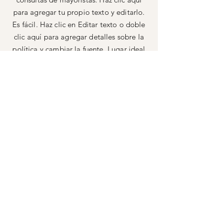
para agregar tu propio texto y editarlo.
Es fácil. Haz clic en Editar texto o doble
clic aquí para agregar detalles sobre la
política y cambiar la fuente. Lugar ideal
para contar una historia y permitir que
los usuarios te conozcan más.
MÉTODOS DE PAGO
Tarjetas de crédito/débito
PAYPAL
Pagos offline