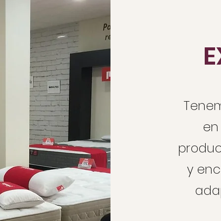
E
Tene
en 
produc
y enc
ada