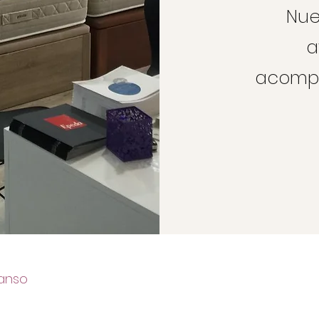
Nue
a
acompa
anso