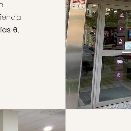
a
tienda
ías 6,